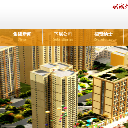
集团新闻
下属公司
招贤纳士
News
Subsidiaries
Recruitment