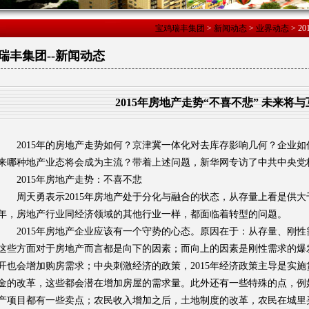
宝鸡瑞丰集团
>
新闻动态
>
业界动态
> 
瑞丰集团--新闻动态
2015年房地产走势“不喜不悲” 未来将
2015年的房地产走势如何？京津冀一体化对去库存影响几何？企业如
来哪种地产业态将会成为主流？带着上述问题，新华网专访了中共中央党
2015年房地产走势：不喜不悲
周天勇表示2015年房地产处于分化与融合的状态，从存量上看是供大于
年，房地产行业同经济领域的其他行业一样，都面临着转型的问题。
2015年房地产企业应该有一个守势的心态。原因在于：从存量、刚性
这些方面对于房地产而言都是向下的因素；而向上的因素是刚性需求的爆
开也会增加购房需求；中央刺激经济的政策，2015年经济政策主导是实
金的改革，这些都会潜在增加房屋的需求量。此外还有一些特殊的点，例
产项目都有一些卖点；农民收入增加之后，土地制度的改革，农民在城里